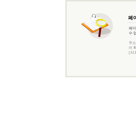
페이
페이
수 
주소
러 
[AL